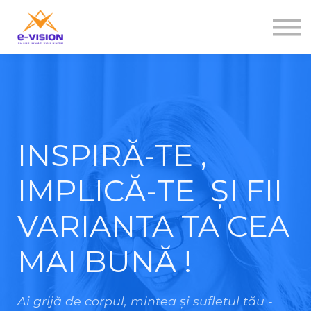
Contactați-ne
Despre noi
Sign in
Sign up
INSPIRĂ-TE ,
IMPLICĂ-TE ȘI FII
VARIANTA TA CEA
MAI BUNĂ !
Ai grijă de corpul, mintea și sufletul tău -