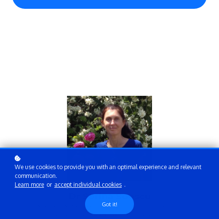
We use cookies to provide you with an optimal experience and relevant
communication.
Learn more
or
accept individual cookies
.
Dr Sorina Soescu
Got it!
Mentor FEMINA, medic, scriitoare și Călătoare pe Calea
Sufletului prin terapii blânde cu corpul fizic