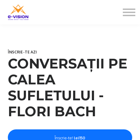
Contactați-ne
Despre noi
Sign in
Sign up
ÎNSCRIE-TE AZI
CONVERSAȚII PE
CALEA
SUFLETULUI -
FLORI BACH
Înscrie-te!
lei150