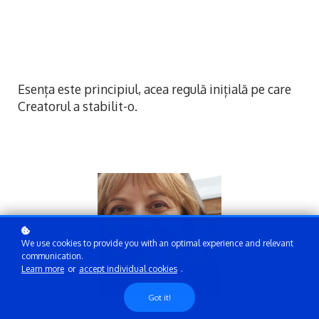
Esența este principiul, acea regulă inițială pe care
Creatorul a stabilit-o.
We use cookies to provide you with an optimal experience and relevant
communication.
Learn more
or
accept individual cookies
.
Got it!