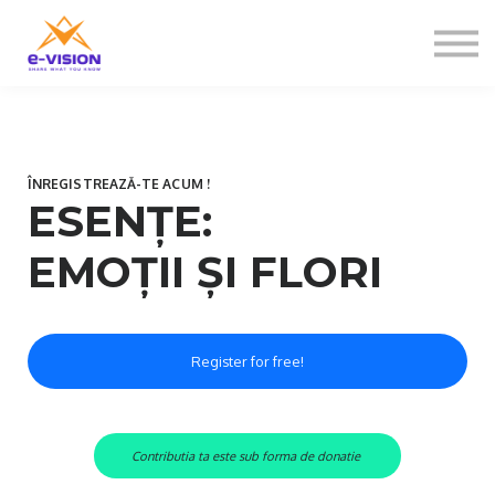
Contactați-ne
Despre noi
Sign in
Sign up
ÎNREGISTREAZĂ-TE ACUM !
ESENȚE:
EMOȚII ȘI FLORI
Register for free!
Contributia ta este sub forma de donatie