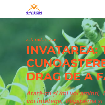
ALĂTURĂ-TE AZI!
INVATAREA: 
CUNOASTERE
DRAG DE A 
Arată-mi și îmi voi aminti, 
voi înțelege, inspiră-mă și v