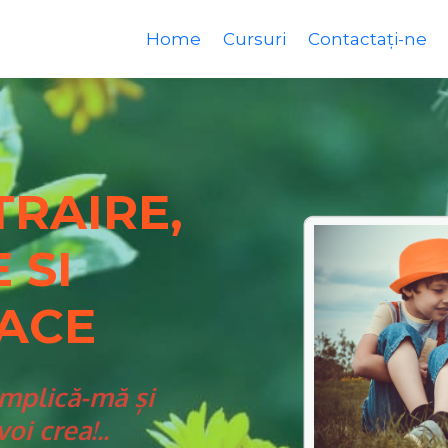
Home
Cursuri
Contactați-ne
TRAIRE,
 SI
FACE
implică-mă și
oi crea!..