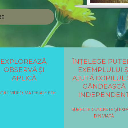
20
E
X
PLOREAZĂ,
ÎN
ȚELEGE PUTE
OBSERVĂ ȘI
EXEMPLULUI Ș
APLICĂ
AJUTĂ COPILUL 
GÂNDEASCĂ
ORT VIDEO, MATERIALE PDF
INDEPENDEN
SUBIECTE CONCRETE ȘI EXE
DIN VIAȚĂ