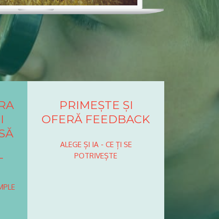
RA
PRIMEȘTE ȘI
I
OFERĂ FEEDBACK
SĂ
ALEGE ȘI IA - CE ȚI SE
POTRIVEȘTE
T
MPLE