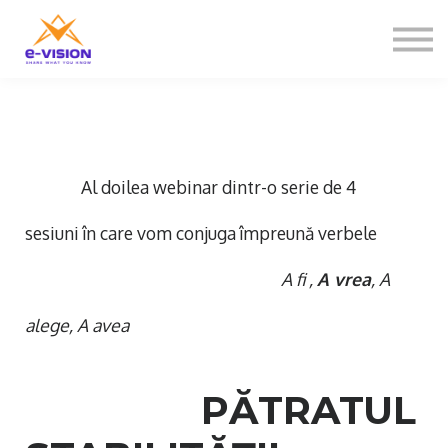
Contactați-ne
Despre noi
Sign in
Sign up
Al doilea webinar dintr-o serie de 4
sesiuni în care vom conjuga împreună verbele
A fi ,
A vrea
, A
alege, A avea
PĂTRATUL