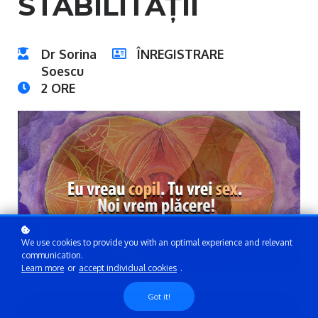
STABILITĂȚII
Dr Sorina
ÎNREGISTRARE
Soescu
2 ORE
We use cookies to provide you with an optimal experience and relevant
communication.
Learn more
or
accept individual cookies
.
Got it!
Înscrie-te!
lei150