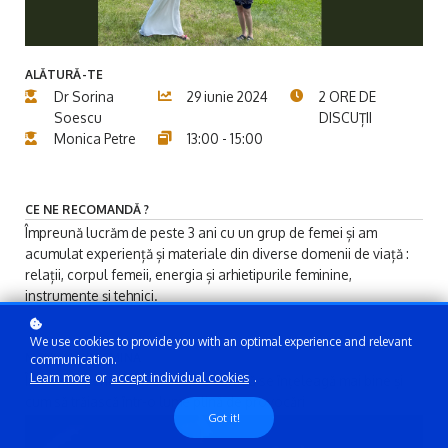
ALĂTURĂ-TE
Dr Sorina
29 iunie 2024
2 ORE DE
Soescu
DISCUȚII
Monica Petre
13:00 - 15:00
CE NE RECOMANDĂ ?
Împreună lucrăm de peste 3 ani cu un grup de femei și am
acumulat experiență și materiale din diverse domenii de viață :
relații, corpul femeii, energia și arhietipurile feminine,
instrumente și tehnici.
We use cookies to provide you with an optimal experience and relevant
MANUALUL FEMINA
communication.
Learn more
or
accept individual cookies
.
Îndrumar pentru femei despre cum să se înțeleagă mai bine și
cum să trăiască într-o lume plină de provocări
Got it!