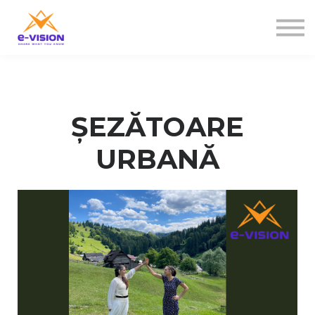
Contactați-ne
Despre noi
Sign in
Sign up
ȘEZĂTOARE
URBANĂ