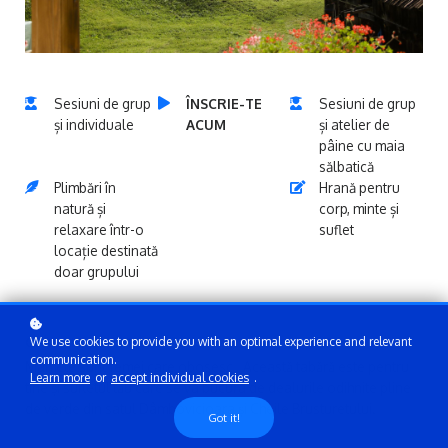
Sesiuni de grup
ÎNSCRIE-TE
Sesiuni de grup
și individuale
ACUM
și atelier de
pâine cu maia
sălbatică
Plimbări în
Hrană pentru
natură și
corp, minte și
relaxare într-o
suflet
locație destinată
doar grupului
We use cookies to provide you with an optimal experience and relevant
CONEXIUNEA CU NATURA
communication.
Mamele sunt femei care obosesc . Această tabără este pentru
Learn more
or
accept individual cookies
.
tine și sufletul tău care se va bucura de dealurile odihnite pline
de verde din satul Dâmbovicioara și Cheile Brusturetului.
Got it!