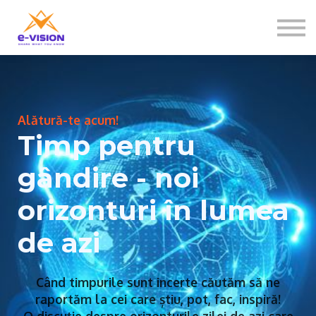
Contactați-ne
Despre noi
Sign in
Sign up
Alătură-te acum!
Timp pentru
gândire - noi
orizonturi în lumea
de azi
Când timpurile sunt incerte căutăm să ne
raportăm la cei care știu, pot, fac, inspiră!