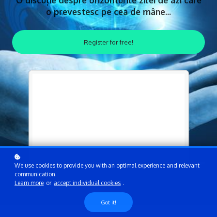
O discuție despre orizonturile zilei de azi care
o prevestesc pe cea de mâne...
Register for free!
We use cookies to provide you with an optimal experience and relevant
communication.
Learn more
or
accept individual cookies
.
Got it!