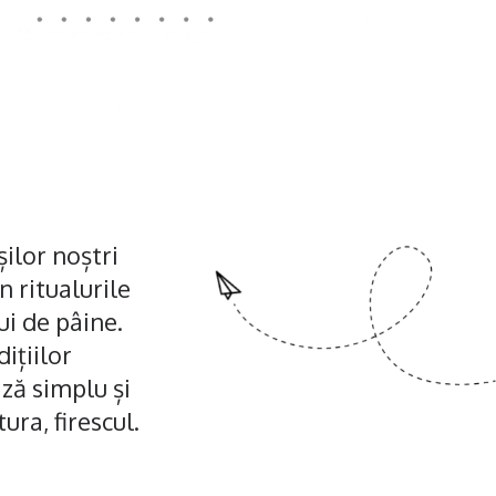
ilor noștri
n ritualurile
ui de pâine.
ițiilor
ază simplu și
ura, firescul.