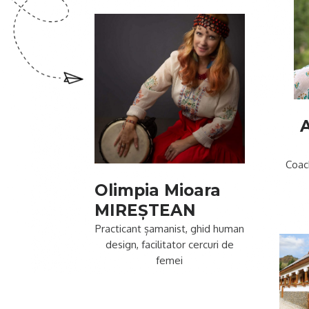
A
Coach
Olimpia Mioara
MIREȘTEAN
Practicant șamanist, ghid human
design, facilitator cercuri de
femei