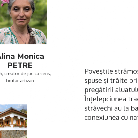
lina Monica
PETRE
Poveștile strămoș
, creator de joc cu sens,
spuse și trăite pri
brutar artizan
pregătirii aluatul
Înțelepciunea trad
străvechi au la b
conexiunea cu nat