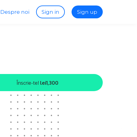
Despre noi
Sign in
Sign up
Înscrie-te!
lei1,300