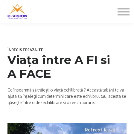
Contactați-ne
Despre noi
Sign in
Sign up
ÎNREGISTREAZĂ-TE
Viața între A FI si
A FACE
Ce înseamnă să trăiești o viață echilibrată ? Această tabără te va
ajuta să înțelegi cum determini care este echilibrul tău, acesta se
găsește între o dezechilibrare și o reechilibrare.