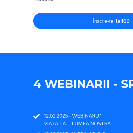
Înscrie-te!
lei100
4 WEBINARII - S
12.02.2025 - WEBINARU 1
VIATA TA ... LUMEA NOSTRA