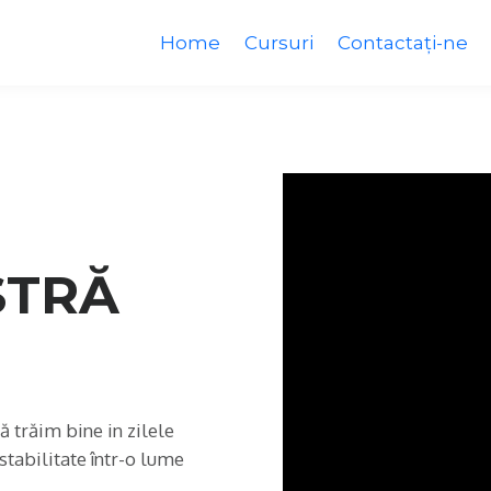
Home
Cursuri
Contactați-ne
STRĂ
ă trăim bine in zilele
stabilitate într-o lume