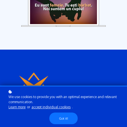
We use cookies to provide you with an optimal experience and relevant
communication.
Learn more
or
accept individual cookies
.
Got it!
Suntem o platforma de cursuri on-line unde fiecare își poate găsi
ceva util pentru a ști, a face sau a fi. Împărtășind - creștem