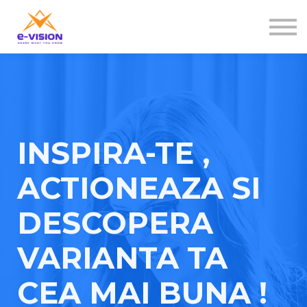
Contactați-ne
Despre noi
Sign in
Sign up
INSPIRA-TE ,
ACTIONEAZA SI
DESCOPERA
VARIANTA TA
CEA MAI BUNA !